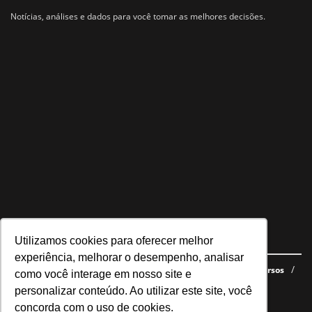
Notícias, análises e dados para você tomar as melhores decisões.
Utilizamos cookies para oferecer melhor
Navegue no site
experiência, melhorar o desempenho, analisar
Últimas notícias
Quem somos
E-books gratuitos
Cursos
como você interage em nosso site e
Política de privacidade
personalizar conteúdo. Ao utilizar este site, você
concorda com o uso de cookies.