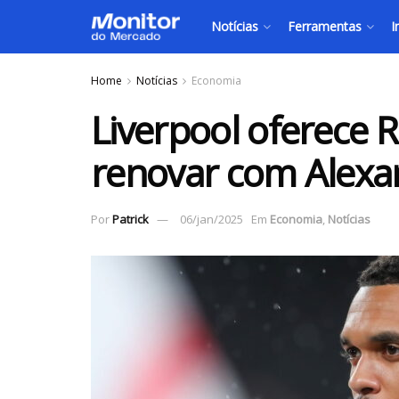
Notícias
Ferramentas
I
Home
Notícias
Economia
Liverpool oferece 
renovar com Alexa
Por
Patrick
06/jan/2025
Em
Economia
,
Notícias