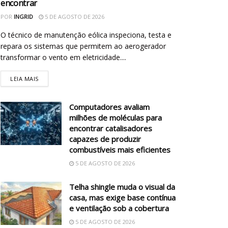
encontrar
POR
INGRID
5 DE AGOSTO DE 2026
O técnico de manutenção eólica inspeciona, testa e
repara os sistemas que permitem ao aerogerador
transformar o vento em eletricidade....
LEIA MAIS
Computadores avaliam
milhões de moléculas para
encontrar catalisadores
capazes de produzir
combustíveis mais eficientes
5 DE AGOSTO DE 2026
Telha shingle muda o visual da
casa, mas exige base contínua
e ventilação sob a cobertura
5 DE AGOSTO DE 2026