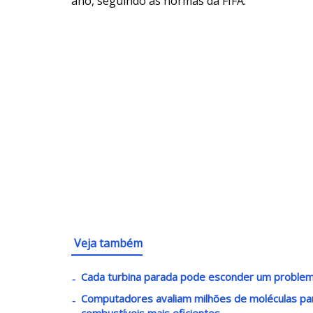
ano, seguindo as normas da FIFA.
Veja também
Cada turbina parada pode esconder um problem
Computadores avaliam milhões de moléculas par
combustíveis mais eficientes