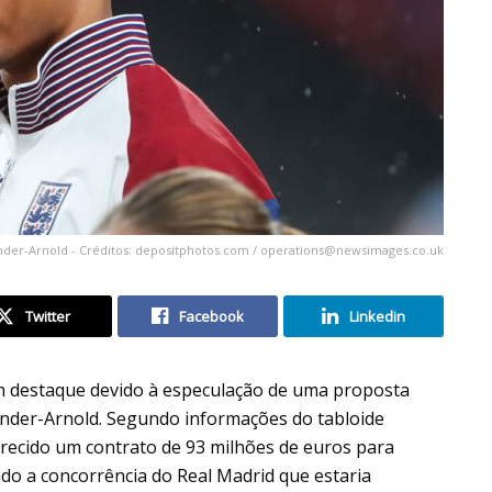
nder-Arnold - Créditos: depositphotos.com /
operations@newsimages.co.uk
Twitter
Facebook
Linkedin
 em destaque devido à especulação de uma proposta
exander-Arnold. Segundo informações do tabloide
ferecido um contrato de 93 milhões de euros para
do a concorrência do Real Madrid que estaria