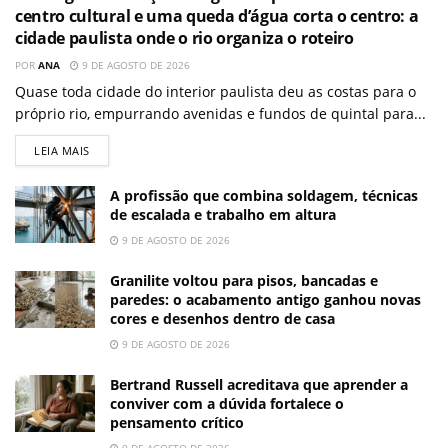
centro cultural e uma queda d’água corta o centro: a
cidade paulista onde o rio organiza o roteiro
POR
ANA
9 DE AGOSTO DE 2026
Quase toda cidade do interior paulista deu as costas para o
próprio rio, empurrando avenidas e fundos de quintal para...
LEIA MAIS
A profissão que combina soldagem, técnicas
de escalada e trabalho em altura
9 DE AGOSTO DE 2026
Granilite voltou para pisos, bancadas e
paredes: o acabamento antigo ganhou novas
cores e desenhos dentro de casa
9 DE AGOSTO DE 2026
Bertrand Russell acreditava que aprender a
conviver com a dúvida fortalece o
pensamento crítico
9 DE AGOSTO DE 2026