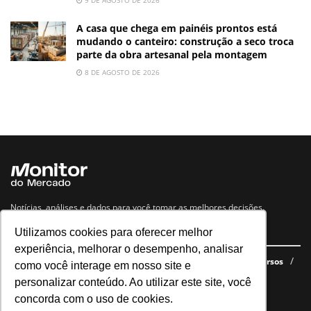
A casa que chega em painéis prontos está
mudando o canteiro: construção a seco troca
parte da obra artesanal pela montagem
8 DE AGOSTO DE 2026
Notícias, análises e dados para você tomar as melhores decisões.
Utilizamos cookies para oferecer melhor
Navegue no site
experiência, melhorar o desempenho, analisar
Últimas notícias
Quem somos
E-books gratuitos
Cursos
como você interage em nosso site e
Política de privacidade
personalizar conteúdo. Ao utilizar este site, você
concorda com o uso de cookies.