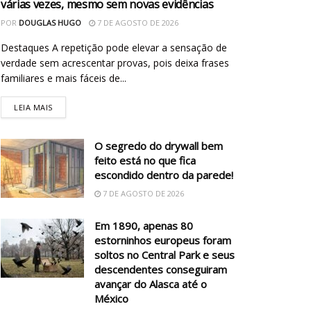
várias vezes, mesmo sem novas evidências
POR
DOUGLAS HUGO
7 DE AGOSTO DE 2026
Destaques A repetição pode elevar a sensação de
verdade sem acrescentar provas, pois deixa frases
familiares e mais fáceis de...
LEIA MAIS
O segredo do drywall bem
feito está no que fica
escondido dentro da parede!
7 DE AGOSTO DE 2026
Em 1890, apenas 80
estorninhos europeus foram
soltos no Central Park e seus
descendentes conseguiram
avançar do Alasca até o
México