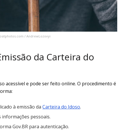
positphotos.com / AndrewLozovyi
missão da Carteira do
so acessível e pode ser feito online. O procedimento é
forma:
dicado à emissão da
Carteira do Idoso
.
 informações pessoais.
forma Gov.BR para autenticação.