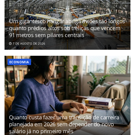
Um gigantesco hangar abriga aviões tão longos
quanto prédios altos sob treliças que vencem
91 metros sem pilares centrais
7 DE AGOSTO DE 2026
ECONOMIA
Quanto custa fazer uma transição de carreira
planejada em 2026 sem depender do novo
salário já no primeiro mês