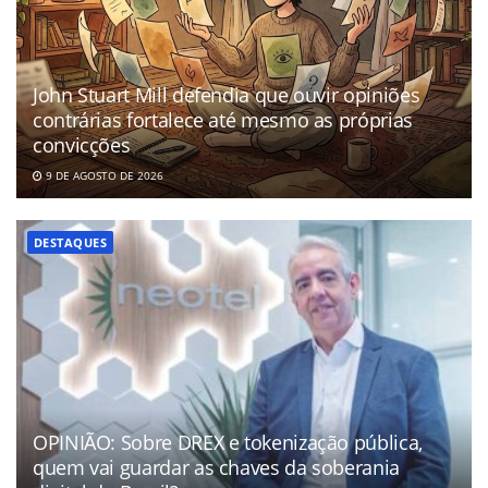
John Stuart Mill defendia que ouvir opiniões
contrárias fortalece até mesmo as próprias
convicções
9 DE AGOSTO DE 2026
DESTAQUES
OPINIÃO: Sobre DREX e tokenização pública,
quem vai guardar as chaves da soberania