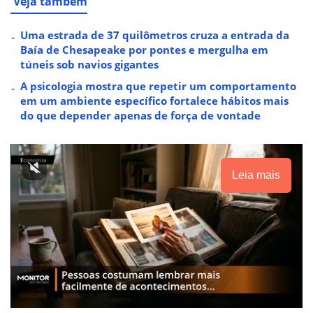
Veja também
Uma estrada de 37 quilômetros cruza a entrada da
Baía de Chesapeake por pontes e mergulha em
túneis sob navios gigantes
A psicologia mostra que repetir um comportamento
em um ambiente específico fortalece hábitos mais
do que depender apenas de força de vontade
Leia mais