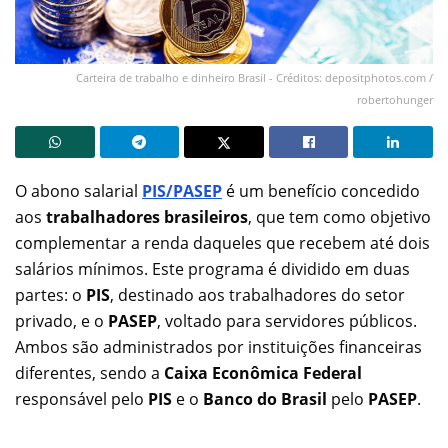
Carteira de trabalho e dinheiro Brasil - Créditos: depositphotos.com /
robertohunger
O abono salarial
PIS/PASEP
é um benefício concedido
aos
trabalhadores brasileiros
, que tem como objetivo
complementar a renda daqueles que recebem até dois
salários mínimos. Este programa é dividido em duas
partes: o
PIS
, destinado aos trabalhadores do setor
privado, e o
PASEP
, voltado para servidores públicos.
Ambos são administrados por instituições financeiras
diferentes, sendo a
Caixa Econômica Federal
responsável pelo
PIS
e o
Banco do Brasil
pelo
PASEP
.