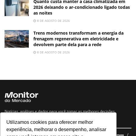
Quanto custa manter a casa climatizada em
2026 deixando o ar-condicionado ligado todas
as noites
8 DE AGOSTO DE 2026
Trens modernos transformam a energia da
frenagem regenerativa em eletricidade e
devolvem parte dela para a rede
8 DE AGOSTO DE 2026
Notícias, análises e dados para você tomar as melhores decisões.
Utilizamos cookies para oferecer melhor
Navegue no site
experiência, melhorar o desempenho, analisar
Últimas notícias
Quem somos
E-books gratuitos
Cursos