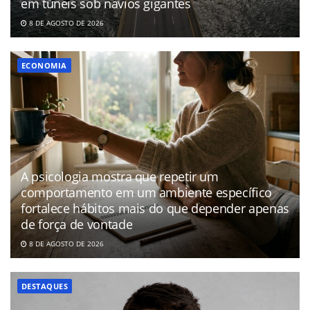
em túneis sob navios gigantes
8 DE AGOSTO DE 2026
ECONOMIA
A psicologia mostra que repetir um
comportamento em um ambiente específico
fortalece hábitos mais do que depender apenas
de força de vontade
8 DE AGOSTO DE 2026
DESTAQUES