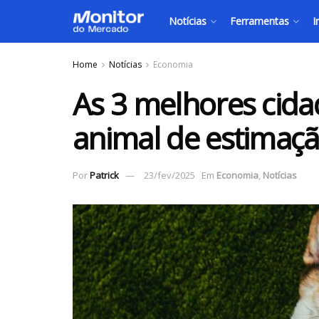
Notícias
Ferramentas
I
Home
Notícias
Economia
As 3 melhores cida
animal de estimaç
Por
Patrick
23/fev/2025
Em
Economia
,
Notícias