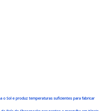
 o Sol e produz temperaturas suficientes para fabricar
 da Baía de Chesapeake por pontes e mergulha em túneis