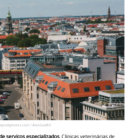
 depositphotos.com / AlexGukBO
de serviços especializados
. Clínicas veterinárias de