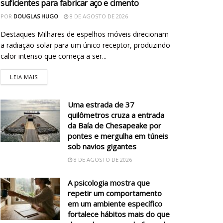
suficientes para fabricar aço e cimento
POR
DOUGLAS HUGO
8 DE AGOSTO DE 2026
Destaques Milhares de espelhos móveis direcionam
a radiação solar para um único receptor, produzindo
calor intenso que começa a ser...
LEIA MAIS
Uma estrada de 37
quilômetros cruza a entrada
da Baía de Chesapeake por
pontes e mergulha em túneis
sob navios gigantes
8 DE AGOSTO DE 2026
A psicologia mostra que
repetir um comportamento
em um ambiente específico
fortalece hábitos mais do que