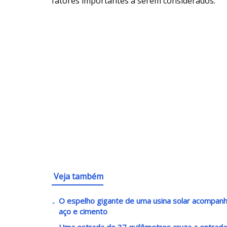
fatores importantes a serem considerados.
Veja também
O espelho gigante de uma usina solar acompanha
aço e cimento
Uma estrada de 37 quilômetros cruza a entrada