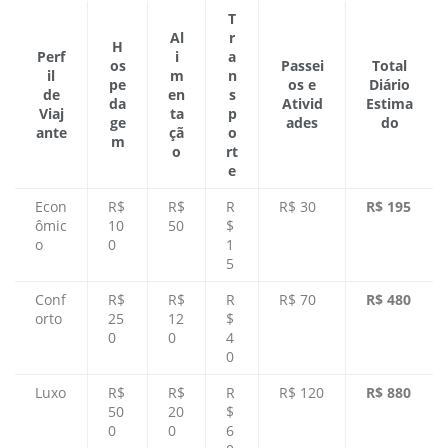
T
Al
r
H
Perf
i
a
os
Passei
Total
il
m
n
pe
os e
Diário
de
en
s
da
Ativid
Estima
Viaj
ta
p
ge
ades
do
ante
çã
o
m
o
rt
e
Econ
R$
R$
R
R$ 30
R$ 195
ômic
10
50
$
o
0
1
5
Conf
R$
R$
R
R$ 70
R$ 480
orto
25
12
$
0
0
4
0
Luxo
R$
R$
R
R$ 120
R$ 880
50
20
$
0
0
6