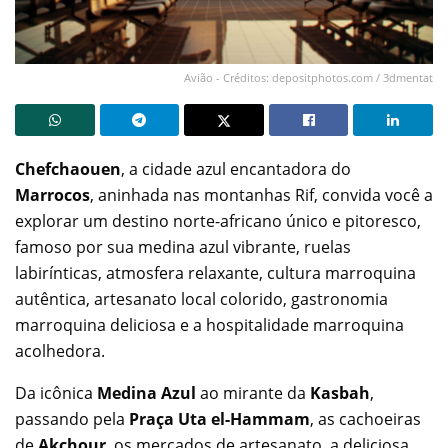
Avião - Créditos: depositphotos.com / 3dmentat
Chefchaouen
, a cidade azul encantadora do
Marrocos
, aninhada nas montanhas Rif, convida você a
explorar um destino norte-africano único e pitoresco,
famoso por sua medina azul vibrante, ruelas
labirínticas, atmosfera relaxante, cultura marroquina
autêntica, artesanato local colorido, gastronomia
marroquina deliciosa e a hospitalidade marroquina
acolhedora.
Da icônica
Medina Azul
ao mirante da
Kasbah
,
passando pela
Praça Uta el-Hammam
, as cachoeiras
de
Akchour
, os mercados de artesanato, a deliciosa