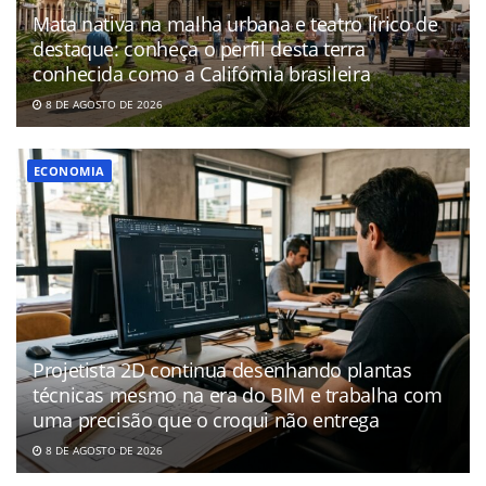
Mata nativa na malha urbana e teatro lírico de
destaque: conheça o perfil desta terra
conhecida como a Califórnia brasileira
8 DE AGOSTO DE 2026
ECONOMIA
Projetista 2D continua desenhando plantas
técnicas mesmo na era do BIM e trabalha com
uma precisão que o croqui não entrega
8 DE AGOSTO DE 2026