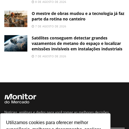
8 DE AGOSTO DE 2026
O mestre de obras mudou e a tecnologia já faz
parte da rotina no canteiro
7 DE AGOSTO DE 2026
Satélites conseguem detectar grandes
vazamentos de metano do espaço e localizar
emissões invisíveis em instalações industriais
7 DE AGOSTO DE 2026
Notícias, análises e dados para você tomar as melhores decisões.
Utilizamos cookies para oferecer melhor
Navegue no site