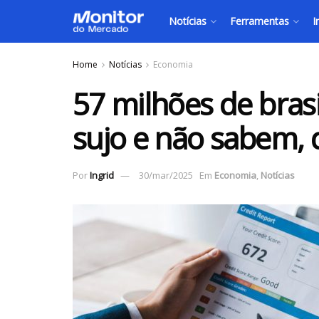
Notícias
Ferramentas
I
Home
Notícias
Economia
57 milhões de bras
sujo e não sabem, 
Por
Ingrid
30/mar/2025
Em
Economia
,
Notícias