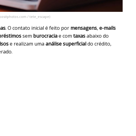
positphotos.com / tete_escape)
mas
. O contato inicial é feito por
mensagens
,
e-mails
réstimos
sem
burocracia
e com
taxas
abaixo do
lsos
e realizam uma
análise superficial
do crédito,
erado.