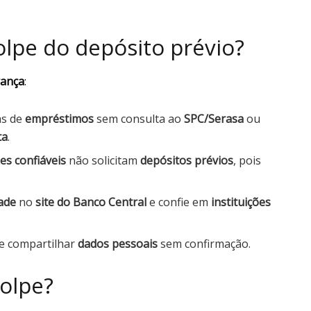
lpe do depósito prévio?
ança
:
as de
empréstimos
sem consulta ao
SPC/Serasa
ou
ta
.
ões confiáveis
não solicitam
depósitos prévios
, pois
dade
no
site do Banco Central
e confie em
instituições
te compartilhar
dados pessoais
sem confirmação.
golpe?