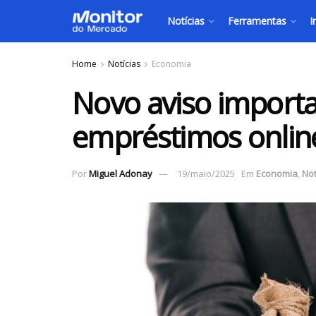
Notícias
Ferramentas
I
Home
Notícias
Economia
Novo aviso import
empréstimos onlin
Por
Miguel Adonay
19/maio/2025
Em
Economia
,
Not