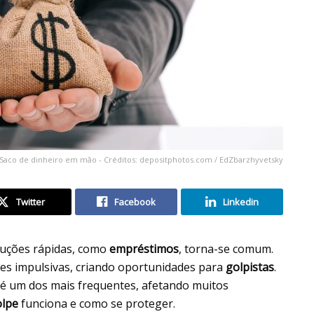
Saco de dinheiro em mão - Créditos: depositphotos.com / EdZbarzhyvetsky
Twitter
Facebook
Linkedin
oluções rápidas, como
empréstimos
, torna-se comum.
ões impulsivas, criando oportunidades para
golpistas
.
é um dos mais frequentes, afetando muitos
olpe
funciona e como se proteger.