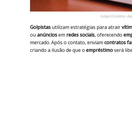
Golpe (Créditos: de
Golpistas
utilizam estratégias para atrair
víti
ou
anúncios
em
redes sociais
, oferecendo
emp
mercado. Após o contato, enviam
contratos fa
criando a ilusão de que o
empréstimo
será lib