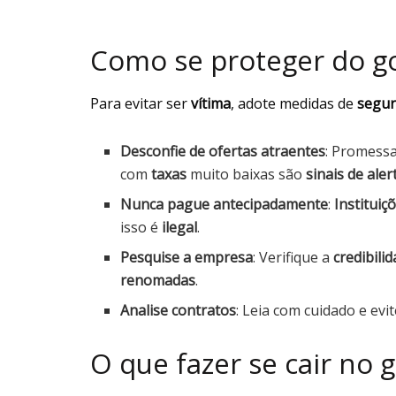
Como se proteger do go
Para evitar ser
vítima
, adote medidas de
segur
Desconfie de ofertas atraentes
: Promess
com
taxas
muito baixas são
sinais de aler
Nunca pague antecipadamente
:
Instituiç
isso é
ilegal
.
Pesquise a empresa
: Verifique a
credibili
renomadas
.
Analise contratos
: Leia com cuidado e evi
O que fazer se cair no 