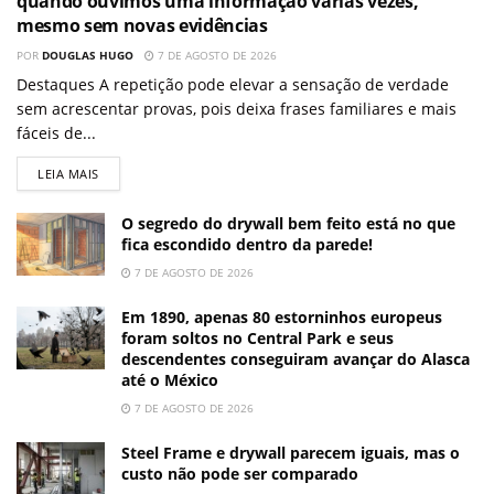
quando ouvimos uma informação várias vezes,
mesmo sem novas evidências
POR
DOUGLAS HUGO
7 DE AGOSTO DE 2026
Destaques A repetição pode elevar a sensação de verdade
sem acrescentar provas, pois deixa frases familiares e mais
fáceis de...
LEIA MAIS
O segredo do drywall bem feito está no que
fica escondido dentro da parede!
7 DE AGOSTO DE 2026
Em 1890, apenas 80 estorninhos europeus
foram soltos no Central Park e seus
descendentes conseguiram avançar do Alasca
até o México
7 DE AGOSTO DE 2026
Steel Frame e drywall parecem iguais, mas o
custo não pode ser comparado