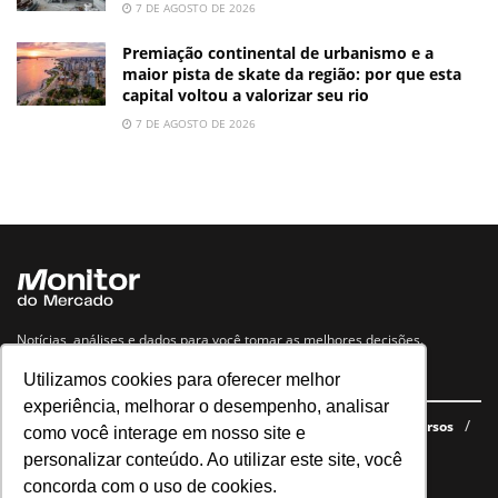
7 DE AGOSTO DE 2026
Premiação continental de urbanismo e a
maior pista de skate da região: por que esta
capital voltou a valorizar seu rio
7 DE AGOSTO DE 2026
Notícias, análises e dados para você tomar as melhores decisões.
Utilizamos cookies para oferecer melhor
Navegue no site
experiência, melhorar o desempenho, analisar
Últimas notícias
Quem somos
E-books gratuitos
Cursos
como você interage em nosso site e
Política de privacidade
personalizar conteúdo. Ao utilizar este site, você
concorda com o uso de cookies.