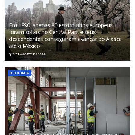
Em 1890, apenas 80 estorninhos europeus
foram soltos no Central Park e seus
descendentes conseguiram avançar do Alasca
até o México
7 DE AGOSTO DE 2026
ECONOMIA
Steel Frame e drywall parecem iguais, mas o