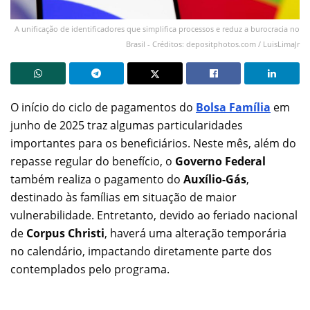
A unificação de identificadores que simplifica processos e reduz a burocracia no
Brasil - Créditos: depositphotos.com / LuisLimaJr
O início do ciclo de pagamentos do
Bolsa Família
em
junho de 2025 traz algumas particularidades
importantes para os beneficiários. Neste mês, além do
repasse regular do benefício, o
Governo Federal
também realiza o pagamento do
Auxílio-Gás
,
destinado às famílias em situação de maior
vulnerabilidade. Entretanto, devido ao feriado nacional
de
Corpus Christi
, haverá uma alteração temporária
no calendário, impactando diretamente parte dos
contemplados pelo programa.