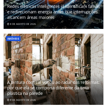
Redes elétricas inteligentes já identificam falhas
e redirecionam energia antes que interrupções
alcancem áreas maiores
8 DE AGOSTO DE 2026
IMÓVEIS
A pintura com cal voltou ao radar das reformas:
por que ela se comporta diferente da tinta
plástica na parede
8 DE AGOSTO DE 2026