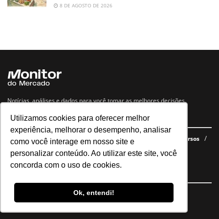
8 DE AGOSTO DE 2026
Notícias, análises e dados para você tomar as melhores decisões.
Utilizamos cookies para oferecer melhor
Navegue no site
experiência, melhorar o desempenho, analisar
Últimas notícias
Quem somos
E-books gratuitos
Cursos
como você interage em nosso site e
Política de privacidade
personalizar conteúdo. Ao utilizar este site, você
concorda com o uso de cookies.
Siga nossas redes
Ok, entendi!