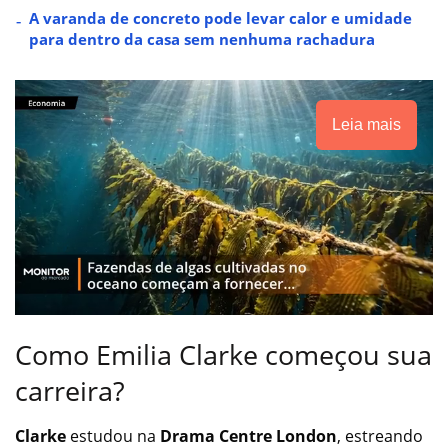
A varanda de concreto pode levar calor e umidade
para dentro da casa sem nenhuma rachadura
Leia mais
Como Emilia Clarke começou sua
carreira?
Clarke
estudou na
Drama Centre London
, estreando