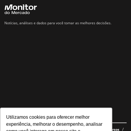
Notícias, análises e dados para você tomar as melhores decisões.
Utilizamos cookies para oferecer melhor
Navegue no site
experiência, melhorar o desempenho, analisar
Últimas notícias
Quem somos
E-books gratuitos
Cursos