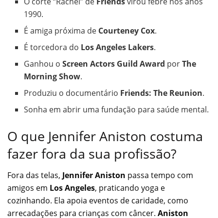
O corte “Rachel” de
Friends
virou febre nos anos
1990.
É amiga próxima de
Courteney Cox
.
É torcedora do
Los Angeles Lakers
.
Ganhou o
Screen Actors Guild Award
por
The
Morning Show
.
Produziu o documentário
Friends: The Reunion
.
Sonha em abrir uma fundação para saúde mental.
O que Jennifer Aniston costuma
fazer fora da sua profissão?
Fora das telas,
Jennifer Aniston
passa tempo com
amigos em
Los Angeles
, praticando yoga e
cozinhando. Ela apoia eventos de caridade, como
arrecadações para crianças com câncer.
Aniston