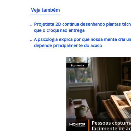
Veja também
Projetista 2D continua desenhando plantas téc
que o croqui não entrega
A psicologia explica por que nossa mente cria
depende principalmente do acaso