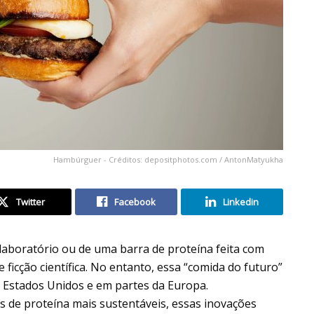
Hambúrguer - Créditos: depositphotos.com / AntonMatyukha
Twitter
Facebook
Linkedin
aboratório ou de uma barra de proteína feita com
e ficção científica. No entanto, essa “comida do futuro”
 Estados Unidos e em partes da Europa.
s de proteína mais sustentáveis, essas inovações