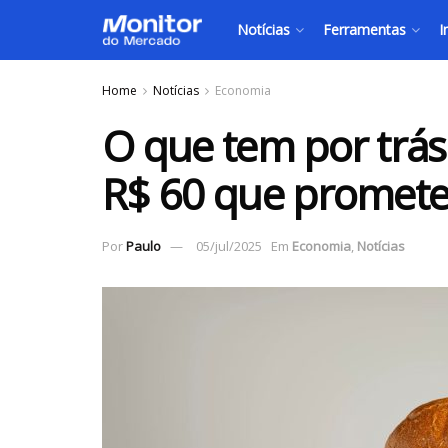
Notícias
Ferramentas
I
Home
Notícias
Economia
O que tem por trá
R$ 60 que promet
Por
Paulo
05/jul/2025
Em
Economia
,
Notícias