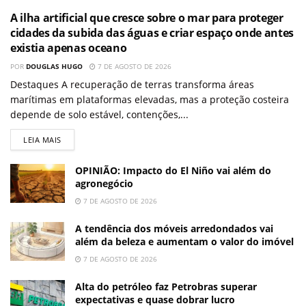
A ilha artificial que cresce sobre o mar para proteger
cidades da subida das águas e criar espaço onde antes
existia apenas oceano
POR
DOUGLAS HUGO
7 DE AGOSTO DE 2026
Destaques A recuperação de terras transforma áreas
marítimas em plataformas elevadas, mas a proteção costeira
depende de solo estável, contenções,...
LEIA MAIS
OPINIÃO: Impacto do El Niño vai além do
agronegócio
7 DE AGOSTO DE 2026
A tendência dos móveis arredondados vai
além da beleza e aumentam o valor do imóvel
7 DE AGOSTO DE 2026
Alta do petróleo faz Petrobras superar
expectativas e quase dobrar lucro