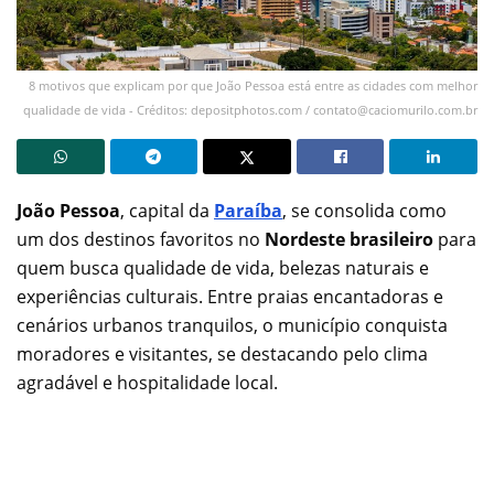
8 motivos que explicam por que João Pessoa está entre as cidades com melhor
qualidade de vida - Créditos: depositphotos.com /
contato@caciomurilo.com.br
João Pessoa
, capital da
Paraíba
, se consolida como
um dos destinos favoritos no
Nordeste brasileiro
para
quem busca qualidade de vida, belezas naturais e
experiências culturais. Entre praias encantadoras e
cenários urbanos tranquilos, o município conquista
moradores e visitantes, se destacando pelo clima
agradável e hospitalidade local.