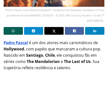
Pedro Pascal como Reed Richards/Sr. Fantástico em Quarteto Fantástico // Foto
por Marvel Studios/MARVEL STUDIOS - © 2025 20th Century Studios / © and ™
2025 MARVEL.
Pedro Pascal
é um dos atores mais carismáticos de
Hollywood
, com papéis que marcaram a cultura pop.
Nascido em
Santiago
,
Chile
, ele conquistou fãs em
séries como
The Mandalorian
e
The Last of Us
. Sua
trajetória reflete resiliência e talento.