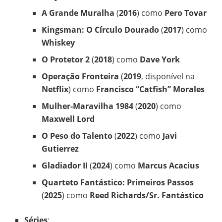
A Grande Muralha
(
2016
) como
Pero Tovar
Kingsman: O Círculo Dourado
(
2017
) como
Whiskey
O Protetor 2
(
2018
) como
Dave York
Operação Fronteira
(
2019
, disponível na
Netflix
) como
Francisco “Catfish” Morales
Mulher-Maravilha 1984
(
2020
) como
Maxwell Lord
O Peso do Talento
(
2022
) como
Javi
Gutierrez
Gladiador II
(
2024
) como
Marcus Acacius
Quarteto Fantástico: Primeiros Passos
(
2025
) como
Reed Richards/Sr. Fantástico
Séries
: