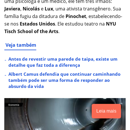
uma psicóloga e um médico, ele tem três irmãos:
Javiera
,
Nicolás
e
Lux
, uma ativista transgênero. Sua
família fugiu da ditadura de
Pinochet
, estabelecendo-
se nos
Estados Unidos
. Ele estudou teatro na
NYU
Tisch School of the Arts
.
Veja também
Antes de revestir uma parede de taipa, existe um
detalhe que faz toda a diferença
Albert Camus defendia que continuar caminhando
também pode ser uma forma de responder ao
absurdo da vida
Leia mais