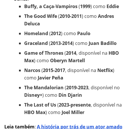
Buffy, a Caça-Vampiros
(
1999
) como
Eddie
The Good Wife
(
2010-2011
) como
Andres
Deluca
Homeland
(
2012
) como
Paulo
Graceland
(
2013-2014
) como
Juan Badillo
Game of Thrones
(
2014
, disponível na
HBO
Max
) como
Oberyn Martell
Narcos
(
2015-2017
, disponível na
Netflix
)
como
Javier Peña
The Mandalorian
(
2019-2023
, disponível no
Disney+
) como
Din Djarin
The Last of Us
(
2023-presente
, disponível na
HBO Max
) como
Joel Miller
Leia também
:
A história por trás de um ator amado