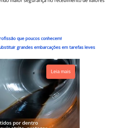
ndo maior segurança no recebimento de valores
rofissão que poucos conhecem!
ubstituir grandes embarcações em tarefas leves
Leia mais