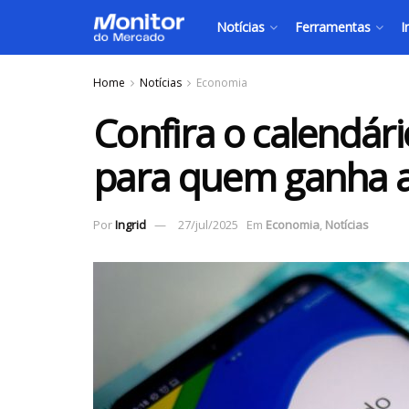
Notícias
Ferramentas
I
Home
Notícias
Economia
Confira o calendár
para quem ganha a
Por
Ingrid
27/jul/2025
Em
Economia
,
Notícias