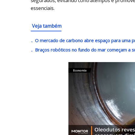
segurados, evitando contratempos e promove
essenciais.
Veja também
O mercado de carbono abre espaço para uma p
Braços robóticos no fundo do mar começam a s