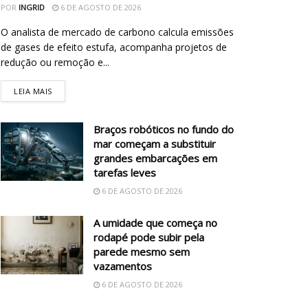
POR
INGRID
6 DE AGOSTO DE 2026
O analista de mercado de carbono calcula emissões
de gases de efeito estufa, acompanha projetos de
redução ou remoção e...
LEIA MAIS
Braços robóticos no fundo do
mar começam a substituir
grandes embarcações em
tarefas leves
6 DE AGOSTO DE 2026
A umidade que começa no
rodapé pode subir pela
parede mesmo sem
vazamentos
6 DE AGOSTO DE 2026