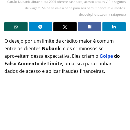
Cartão Nubank Ultravioleta 2025 oferece cashback, acesso a salas VIP e seguros
de viagem. Saiba se vale a pena para seu perfil financeiro (Créditos:
depositphotos.com / rafapress)
O desejo por um limite de crédito maior é comum
entre os clientes
Nubank
, e os criminosos se
aproveitam dessa expectativa. Eles criam o
Golpe
do
Falso Aumento de Limite
, uma isca para roubar
dados de acesso e aplicar fraudes financeiras.