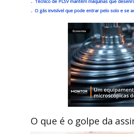
Técnico de PLSV mantém máquinas que desenro
O gás invisível que pode entrar pelo solo e se 
O que é o golpe da assi