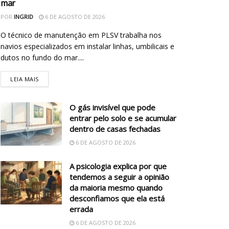
mar
POR
INGRID
6 DE AGOSTO DE 2026
O técnico de manutenção em PLSV trabalha nos
navios especializados em instalar linhas, umbilicais e
dutos no fundo do mar....
LEIA MAIS
O gás invisível que pode
entrar pelo solo e se acumular
dentro de casas fechadas
6 DE AGOSTO DE 2026
A psicologia explica por que
tendemos a seguir a opinião
da maioria mesmo quando
desconfiamos que ela está
errada
6 DE AGOSTO DE 2026