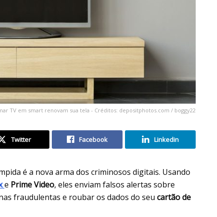
mar TV em smart renovam sua tela - Créditos: depositphotos.com / boggy22
Twitter
Facebook
Linkedin
mpida é a nova arma dos criminosos digitais. Usando
x
e
Prime Video
, eles enviam falsos alertas sobre
nas fraudulentas e roubar os dados do seu
cartão de