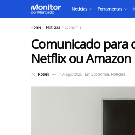
Notícias
Ferramentas
I
Home
Notícias
Economia
Comunicado para 
Netflix ou Amazon
Por
Roseli
13/ago/2025
Em
Economia
,
Notícias