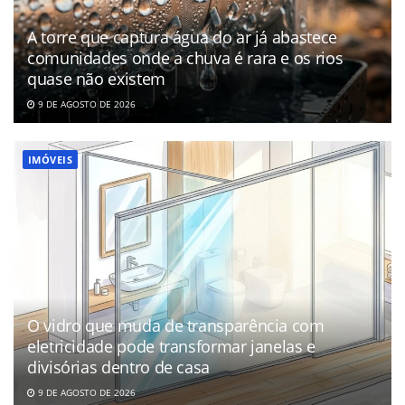
A torre que captura água do ar já abastece
comunidades onde a chuva é rara e os rios
quase não existem
9 DE AGOSTO DE 2026
IMÓVEIS
O vidro que muda de transparência com
eletricidade pode transformar janelas e
divisórias dentro de casa
9 DE AGOSTO DE 2026