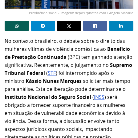
Previdência social - Imagem: depositphotos.com / Angela Macario
No contexto brasileiro, o debate sobre o direito das
mulheres vítimas de violência doméstica ao
Benefício
de Prestação Continuada
(BPC) tem ganhado atenção
significativa. Recentemente, o julgamento no
Supremo
Tribunal Federal
(
STF
) foi interrompido após o
ministro
Kássio Nunes
Marques
solicitar mais tempo
para análise. Esta deliberação pode determinar se o
Instituto Nacional do Seguro Social
(
INSS
) será
obrigado a fornecer suporte financeiro às mulheres
em situação de vulnerabilidade econômica devido à
violência. Dessa forma, a discussão envolve tanto
aspectos jurídicos quanto sociais, impactando
diretamente as políticas públicas de proteção.