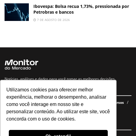
Ibovespa: Bolsa recua 1,73%, pressionada por
Petrobras e bancos
7 DE AGOSTO DE 2026
Notícias, análises e dados para você tomar as melhores decisões.
Utilizamos cookies para oferecer melhor
Navegue no site
experiência, melhorar o desempenho, analisar
Últimas notícias
Quem somos
E-books gratuitos
Cursos
como você interage em nosso site e
Política de privacidade
personalizar conteúdo. Ao utilizar este site, você
concorda com o uso de cookies.
Siga nossas redes