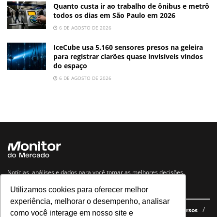
Quanto custa ir ao trabalho de ônibus e metrô
todos os dias em São Paulo em 2026
6 DE AGOSTO DE 2026
IceCube usa 5.160 sensores presos na geleira
para registrar clarões quase invisíveis vindos
do espaço
6 DE AGOSTO DE 2026
Notícias, análises e dados para você tomar as melhores decisões.
Utilizamos cookies para oferecer melhor
Navegue no site
experiência, melhorar o desempenho, analisar
Últimas notícias
Quem somos
E-books gratuitos
Cursos
como você interage em nosso site e