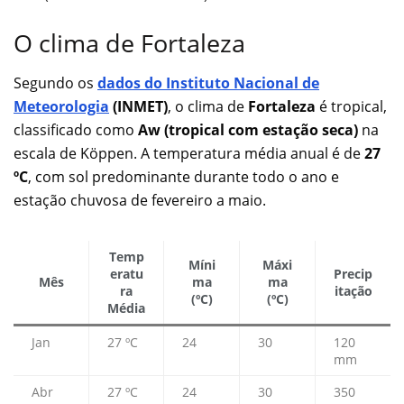
O clima de Fortaleza
Segundo os
dados do Instituto Nacional de
Meteorologia
(INMET)
, o clima de
Fortaleza
é tropical,
classificado como
Aw (tropical com estação seca)
na
escala de Köppen. A temperatura média anual é de
27
ºC
, com sol predominante durante todo o ano e
estação chuvosa de fevereiro a maio.
Temp
Míni
Máxi
eratu
Precip
Mês
ma
ma
ra
itação
(ºC)
(ºC)
Média
Jan
27 ºC
24
30
120
mm
Abr
27 ºC
24
30
350