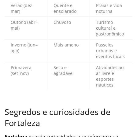
Verão (dez–
Quente e
Praias e vida
mar)
ensolarado
noturna
Outono (abr–
Chuvoso
Turismo
mai)
cultural e
gastronômico
Inverno (jun–
Mais ameno
Passeios
ago)
urbanos e
eventos locais
Primavera
Seco e
Atividades ao
(set–nov)
agradável
ar livre e
esportes
náuticos
Segredos e curiosidades de
Fortaleza
Fortaleza
guarda curiosidades que reforçam sua