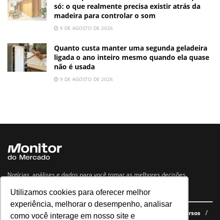
só: o que realmente precisa existir atrás da
madeira para controlar o som
9 DE AGOSTO DE 2026
Quanto custa manter uma segunda geladeira
ligada o ano inteiro mesmo quando ela quase
não é usada
9 DE AGOSTO DE 2026
Notícias, análises e dados para você tomar as melhores decisões.
Utilizamos cookies para oferecer melhor
Navegue no site
experiência, melhorar o desempenho, analisar
Últimas notícias
Quem somos
E-books gratuitos
Cursos
como você interage em nosso site e