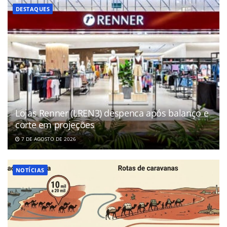
DESTAQUES
Lojas Renner (LREN3) despenca após balanço e
corte em projeções
7 DE AGOSTO DE 2026
NOTÍCIAS