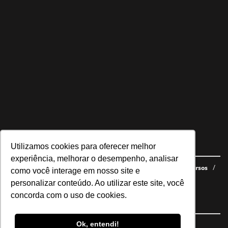
Utilizamos cookies para oferecer melhor
Navegue no site
experiência, melhorar o desempenho, analisar
Últimas notícias
Quem somos
E-books gratuitos
Cursos
como você interage em nosso site e
Política de privacidade
personalizar conteúdo. Ao utilizar este site, você
concorda com o uso de cookies.
Siga nossas redes
Ok, entendi!