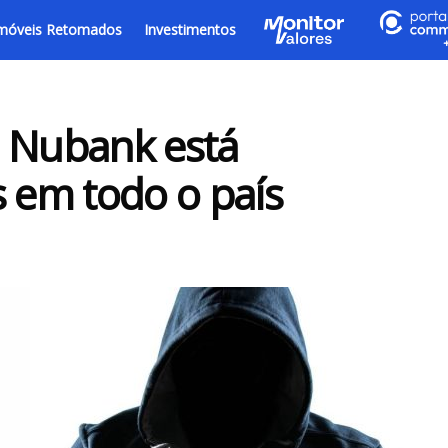
móveis Retomados
Investimentos
o Nubank está
s em todo o país