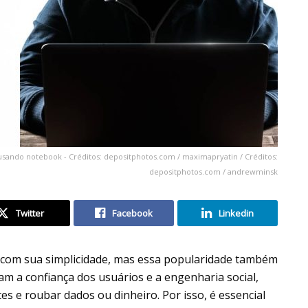
 usando notebook - Créditos: depositphotos.com / maximapryatin / Créditos:
depositphotos.com / andrewminsk
Twitter
Facebook
Linkedin
 com sua simplicidade, mas essa popularidade também
m a confiança dos usuários e a engenharia social,
s e roubar dados ou dinheiro. Por isso, é essencial