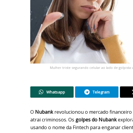
Mulher triste segurando celular ao lado de golpista
Whatsapp
Telegram
O
Nubank
revolucionou o mercado financeiro
atrai criminosos. Os
golpes do Nubank
explora
usando o nome da Fintech para enganar cliente