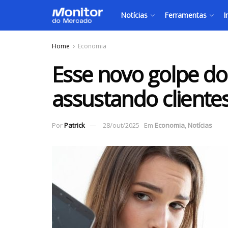
Notícias
Ferramentas
I
Home
Economia
Esse novo golpe d
assustando cliente
Por
Patrick
28/out/2025
Em
Economia
,
Notícias