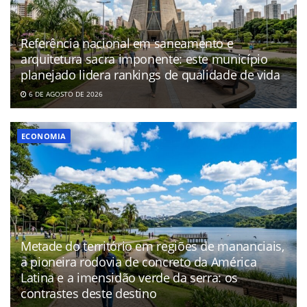
Referência nacional em saneamento e
arquitetura sacra imponente: este município
planejado lidera rankings de qualidade de vida
6 DE AGOSTO DE 2026
ECONOMIA
Metade do território em regiões de mananciais,
a pioneira rodovia de concreto da América
Latina e a imensidão verde da serra: os
contrastes deste destino