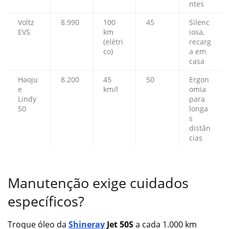
ntes
Voltz
8.990
100
45
Silenc
EVS
km
iosa,
(elétri
recarg
co)
a em
casa
Haoju
8.200
45
50
Ergon
e
km/l
omia
Lindy
para
50
longa
s
distân
cias
Manutenção exige cuidados
específicos?
Troque óleo da
Shineray
Jet 50S
a cada 1.000 km