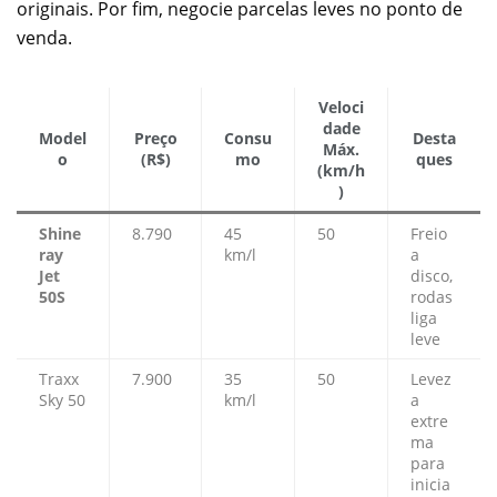
originais. Por fim, negocie parcelas leves no ponto de
venda.
Veloci
dade
Model
Preço
Consu
Desta
Máx.
o
(R$)
mo
ques
(km/h
)
Shine
8.790
45
50
Freio
ray
km/l
a
Jet
disco,
50S
rodas
liga
leve
Traxx
7.900
35
50
Levez
Sky 50
km/l
a
extre
ma
para
inicia