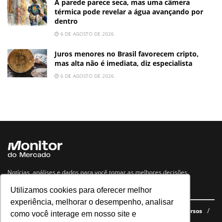
A parede parece seca, mas uma câmera
térmica pode revelar a água avançando por
dentro
6 DE AGOSTO DE 2026
Juros menores no Brasil favorecem cripto,
mas alta não é imediata, diz especialista
6 DE AGOSTO DE 2026
Notícias, análises e dados para você tomar as melhores decisões.
Utilizamos cookies para oferecer melhor
Navegue no site
experiência, melhorar o desempenho, analisar
Últimas notícias
Quem somos
E-books gratuitos
Cursos
como você interage em nosso site e
Política de privacidade