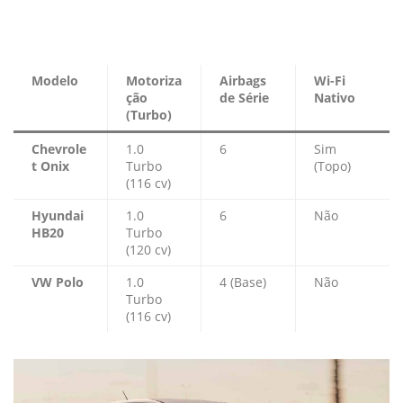
Modelo
Motoriza
Airbags
Wi-Fi
ção
de Série
Nativo
(Turbo)
Chevrole
1.0
6
Sim
t Onix
Turbo
(Topo)
(116 cv)
Hyundai
1.0
6
Não
HB20
Turbo
(120 cv)
VW Polo
1.0
4 (Base)
Não
Turbo
(116 cv)