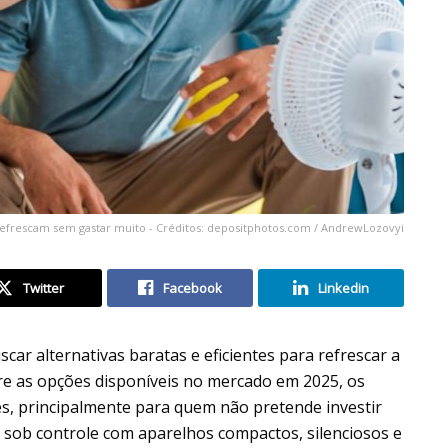
refrescam sem gastar muito - Créditos: depositphotos.com / AndrewLozovyi
Twitter
Facebook
Linkedin
car alternativas baratas e eficientes para refrescar a
re as opções disponíveis no mercado em 2025, os
s, principalmente para quem não pretende investir
sob controle com aparelhos compactos, silenciosos e