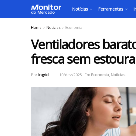
Notícias
Ferramentas
I
Home
Notícias
Economia
Ventiladores barat
fresca sem estourar
Por
Ingrid
10/dez/2025
Em
Economia
,
Notícias