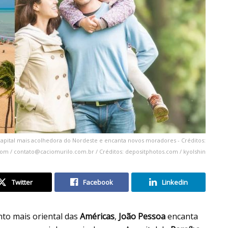
capital mais acolhedora do Nordeste e encanta novos moradores - Créditos:
com /
contato@caciomurilo.com.br
/ Créditos: depositphotos.com / kyolshin
Twitter
Facebook
Linkedin
nto mais oriental das
Américas
,
João Pessoa
encanta