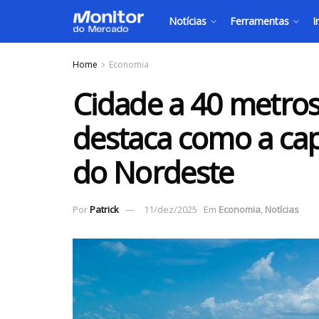
Notícias
Ferramentas
I
Home
Economia
Cidade a 40 metros
destaca como a cap
do Nordeste
Por
Patrick
11/dez/2025
Em
Economia
,
Notícias