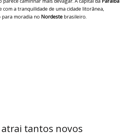
 parece caminhar mais devagar. A capital da
Paraíba
com a tranquilidade de uma cidade litorânea,
o para moradia no
Nordeste
brasileiro.
 atrai tantos novos