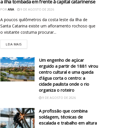
a ilha tombada em frente à capital catarinense
POR
ANA
9 DE AGOSTO DE 2026
A poucos quilômetros da costa leste da Ilha de
Santa Catarina existe um afloramento rochoso que
o visitante costuma procurar...
LEIA MAIS
Um engenho de açúcar
erguido a partir de 1881 virou
centro cultural e uma queda
d’água corta o centro: a
cidade paulista onde o rio
organiza o roteiro
9 DE AGOSTO DE 2026
A profissão que combina
soldagem, técnicas de
escalada e trabalho em altura