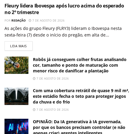
Fleury lidera Ibovespa após lucro acima do esperado
no 2º trimestre
POR
REDAÇÃO
7 DE AGOSTO DE 2026
As ações do grupo Fleury (FLRY3) lideram o Ibovespa nesta
sexta-feira (7) desde o início do pregão, em alta de...
LEIA MAIS
Robôs já conseguem colher frutas analisando
cor, tamanho e ponto de maturação com
menor risco de danificar a plantação
7 DE AGOSTO DE 2026
Com uma cobertura retrátil de quase 9 mil m²,
este estádio fecha o teto para proteger jogos
da chuva e do frio
7 DE AGOSTO DE 2026
OPINIÃO: Da IA generativa à IA governada,
por que os bancos precisam controlar (e não
apenas criar) agentes inteligentes