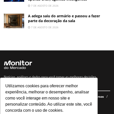
7 DE AGOSTO DE 2026
A adega saiu do armário e passou a fazer
parte da decoração da sala
7 DE AGOSTO DE 2026
Notícias, análises e dados para você tomar as melhores decisões.
Utilizamos cookies para oferecer melhor
Navegue no site
experiência, melhorar o desempenho, analisar
Últimas notícias
Quem somos
E-books gratuitos
Cursos
como você interage em nosso site e
Política de privacidade
personalizar conteúdo. Ao utilizar este site, você
concorda com o uso de cookies.