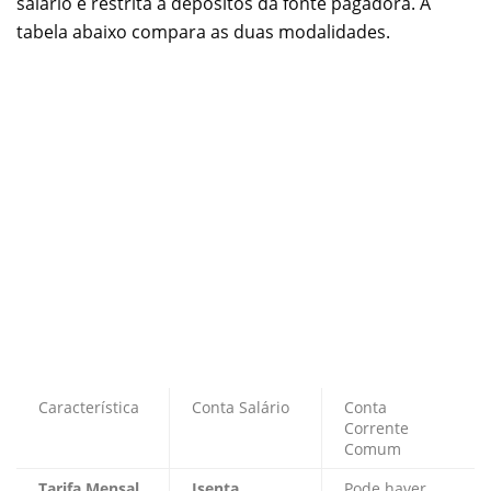
salário é restrita a depósitos da fonte pagadora. A
tabela abaixo compara as duas modalidades.
Característica
Conta Salário
Conta
Corrente
Comum
Tarifa Mensal
Isenta
Pode haver