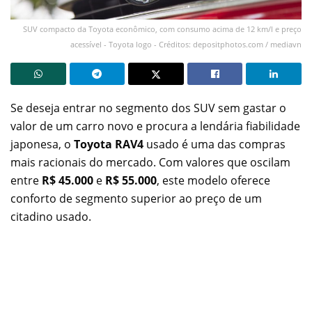
SUV compacto da Toyota econômico, com consumo acima de 12 km/l e preço
acessível - Toyota logo - Créditos: depositphotos.com / mediavn
Se deseja entrar no segmento dos SUV sem gastar o
valor de um carro novo e procura a lendária fiabilidade
japonesa, o
Toyota RAV4
usado é uma das compras
mais racionais do mercado. Com valores que oscilam
entre
R$ 45.000
e
R$ 55.000
, este modelo oferece
conforto de segmento superior ao preço de um
citadino usado.