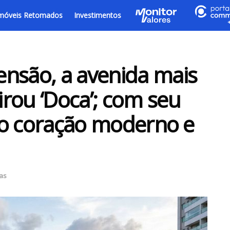
móveis Retomados
Investimentos
nsão, a avenida mais
rou ‘Doca’; com seu
é o coração moderno e
ias