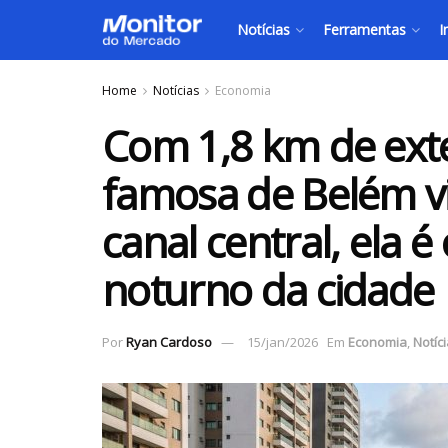
Notícias
Ferramentas
I
Home
Notícias
Economia
Com 1,8 km de exte
famosa de Belém vi
canal central, ela 
noturno da cidade
Por
Ryan Cardoso
15/jan/2026
Em
Economia
,
Notíc