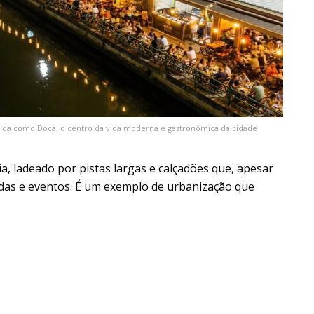
cida como Doca, o centro da vida moderna e gastronômica da cidade
ia, ladeado por pistas largas e calçadões que, apesar
adas e eventos. É um exemplo de urbanização que