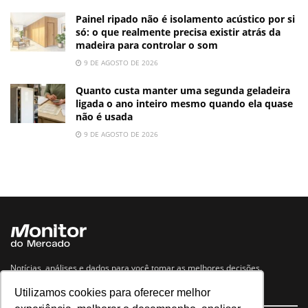
Painel ripado não é isolamento acústico por si
só: o que realmente precisa existir atrás da
madeira para controlar o som
9 DE AGOSTO DE 2026
Quanto custa manter uma segunda geladeira
ligada o ano inteiro mesmo quando ela quase
não é usada
9 DE AGOSTO DE 2026
Notícias, análises e dados para você tomar as melhores decisões.
Utilizamos cookies para oferecer melhor
Navegue no site