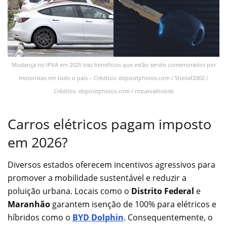
Mudança no IPVA em 2025 traz benefícios que estão sendo comemorados por
motoristas em todo o país – Créditos: depositphotos.com / Sheilaf2002 /
Créditos: depositphotos.com / rmcarvalhobsb
Carros elétricos pagam imposto
em 2026?
Diversos estados oferecem incentivos agressivos para
promover a mobilidade sustentável e reduzir a
poluição urbana. Locais como o
Distrito Federal
e
Maranhão
garantem isenção de 100% para elétricos e
híbridos como o
BYD Dolphin
. Consequentemente, o