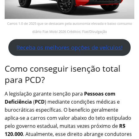
Carros 1.0 de 2025 que se destacam pela autonomia elevada e baixo consumo
diário Fiat Mobi 2026 Créditos: Fiat/Divulgação
Receba os melhores opções de veículos!
Como conseguir isenção total
para PCD?
A legislação garante isenção para
Pessoas com
Deficiência
(
PCD
) mediante condições médicas e
burocráticas específicas. O benefício geralmente
aplica-se a carros com valor abaixo do teto estipulado
pelo governo estadual, muitas vezes próximo de
R$
120.000
. Atualmente, esse direito abrange condutores