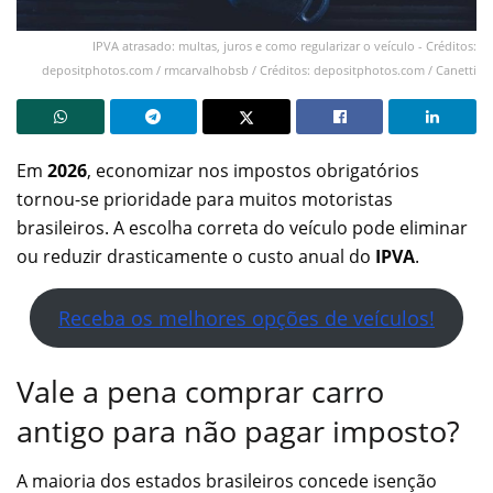
IPVA atrasado: multas, juros e como regularizar o veículo - Créditos:
depositphotos.com / rmcarvalhobsb / Créditos: depositphotos.com / Canetti
Em
2026
, economizar nos impostos obrigatórios
tornou-se prioridade para muitos motoristas
brasileiros. A escolha correta do veículo pode eliminar
ou reduzir drasticamente o custo anual do
IPVA
.
Receba os melhores opções de veículos!
Vale a pena comprar carro
antigo para não pagar imposto?
A maioria dos estados brasileiros concede isenção