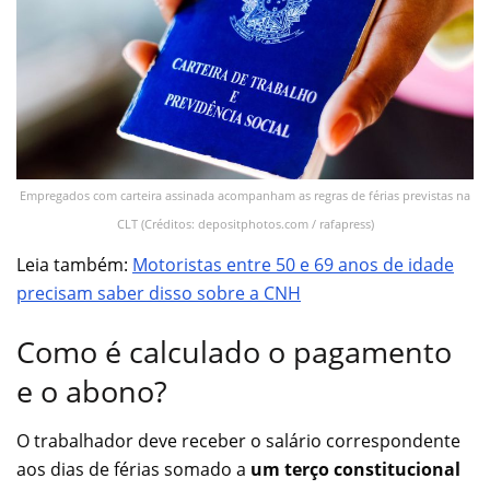
Empregados com carteira assinada acompanham as regras de férias previstas na
CLT (Créditos: depositphotos.com / rafapress)
Leia também:
Motoristas entre 50 e 69 anos de idade
precisam saber disso sobre a CNH
Como é calculado o pagamento
e o abono?
O trabalhador deve receber o salário correspondente
aos dias de férias somado a
um terço constitucional