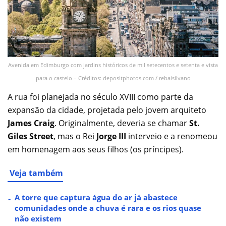
Avenida em Edimburgo com jardins históricos de mil setecentos e setenta e vista
para o castelo – Créditos: depositphotos.com / rebaisilvano
A rua foi planejada no século XVIII como parte da
expansão da cidade, projetada pelo jovem arquiteto
James Craig
. Originalmente, deveria se chamar
St.
Giles Street
, mas o Rei
Jorge III
interveio e a renomeou
em homenagem aos seus filhos (os príncipes).
Veja também
A torre que captura água do ar já abastece
comunidades onde a chuva é rara e os rios quase
não existem