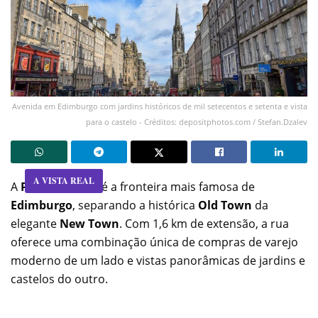
Avenida em Edimburgo com jardins históricos de mil setecentos e setenta e vista
para o castelo - Créditos: depositphotos.com / Stefan.Dzalev
A VISTA REAL
A
Princes Street
é a fronteira mais famosa de
Edimburgo
, separando a histórica
Old Town
da
elegante
New Town
. Com 1,6 km de extensão, a rua
oferece uma combinação única de compras de varejo
moderno de um lado e vistas panorâmicas de jardins e
castelos do outro.