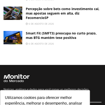
Percepção sobre bets como investimento cai,
mas apostas seguem em alta, diz
FecomercioSP
6 DE AGOSTO DE 2026
Smart Fit (SMFT3) preocupa no curto prazo,
mas BTG mantém tese positiva
6 DE AGOSTO DE 2026
Notícias, análises e dados para você tomar as melhores decisões.
Utilizamos cookies para oferecer melhor
Navegue no site
experiência, melhorar o desempenho, analisar