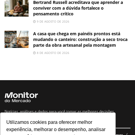
Bertrand Russell acreditava que aprender a
conviver com a dúvida fortalece o
pensamento crítico
9 DE AGOSTO DE 2026
A casa que chega em painéis prontos está
mudando o canteiro: construção a seco troca
parte da obra artesanal pela montagem
8 DE AGOSTO DE 2026
Notícias, análises e dados para você tomar as melhores decisões.
Utilizamos cookies para oferecer melhor
Navegue no site
experiência, melhorar o desempenho, analisar
Últimas notícias
Quem somos
E-books gratuitos
Cursos