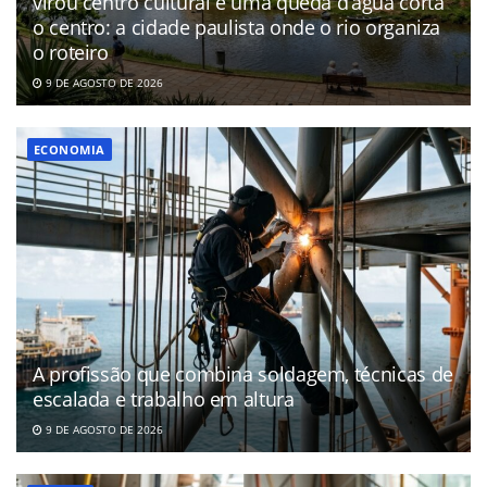
virou centro cultural e uma queda d’água corta
o centro: a cidade paulista onde o rio organiza
o roteiro
9 DE AGOSTO DE 2026
ECONOMIA
A profissão que combina soldagem, técnicas de
escalada e trabalho em altura
9 DE AGOSTO DE 2026