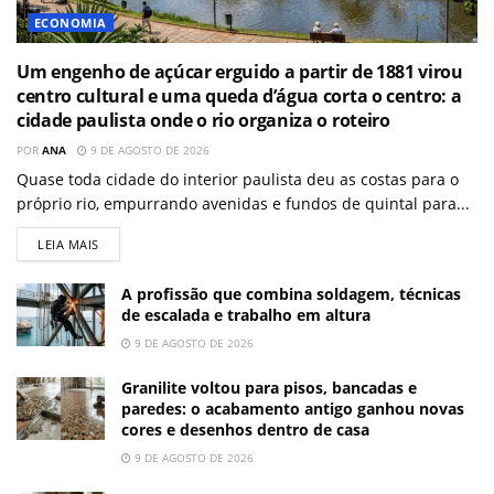
ECONOMIA
Um engenho de açúcar erguido a partir de 1881 virou
centro cultural e uma queda d’água corta o centro: a
cidade paulista onde o rio organiza o roteiro
POR
ANA
9 DE AGOSTO DE 2026
Quase toda cidade do interior paulista deu as costas para o
próprio rio, empurrando avenidas e fundos de quintal para...
LEIA MAIS
A profissão que combina soldagem, técnicas
de escalada e trabalho em altura
9 DE AGOSTO DE 2026
Granilite voltou para pisos, bancadas e
paredes: o acabamento antigo ganhou novas
cores e desenhos dentro de casa
9 DE AGOSTO DE 2026