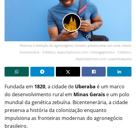
História e tradição do agronegócio mineiro preservadas em uma cidade
bicentenária - Créditos: depositphotos.com / mimagephotos - Créditos:
depositphotos.com / paulobaqueta
Fundada em
1820
, a cidade de
Uberaba
é um marco
do desenvolvimento rural em
Minas Gerais
e um polo
mundial da genética zebuína. Bicentenerária, a cidade
preserva a história da colonização enquanto
impulsiona as fronteiras modernas do agronegócio
brasileiro.