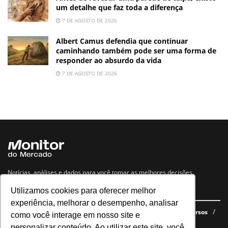
um detalhe que faz toda a diferença
7 DE AGOSTO DE 2026
Albert Camus defendia que continuar
caminhando também pode ser uma forma de
responder ao absurdo da vida
7 DE AGOSTO DE 2026
Notícias, análises e dados para você tomar as melhores decisões.
Utilizamos cookies para oferecer melhor
Navegue no site
experiência, melhorar o desempenho, analisar
Últimas notícias
Quem somos
E-books gratuitos
Cursos
como você interage em nosso site e
Política de privacidade
personalizar conteúdo. Ao utilizar este site, você