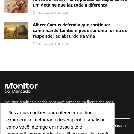
um detalhe que faz toda a diferença
7 DE AGOSTO DE 2026
Albert Camus defendia que continuar
caminhando também pode ser uma forma de
responder ao absurdo da vida
7 DE AGOSTO DE 2026
Notícias, análises e dados para você tomar as melhores decisões.
Utilizamos cookies para oferecer melhor
Navegue no site
experiência, melhorar o desempenho, analisar
Últimas notícias
Quem somos
E-books gratuitos
Cursos
como você interage em nosso site e
Política de privacidade