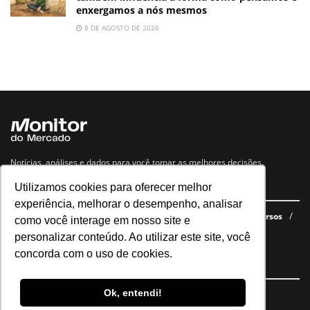
enxergamos a nós mesmos
8 DE AGOSTO DE 2026
Notícias, análises e dados para você tomar as melhores decisões.
Utilizamos cookies para oferecer melhor
Navegue no site
experiência, melhorar o desempenho, analisar
Últimas notícias
Quem somos
E-books gratuitos
Cursos
como você interage em nosso site e
Política de privacidade
personalizar conteúdo. Ao utilizar este site, você
concorda com o uso de cookies.
Siga nossas redes
Ok, entendi!