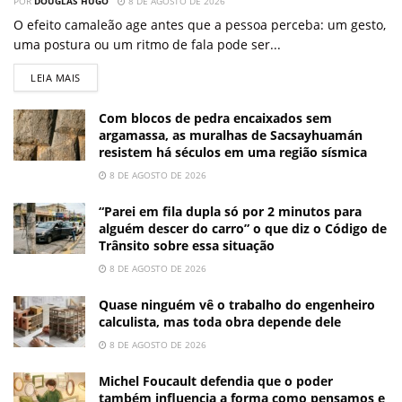
POR
DOUGLAS HUGO
8 DE AGOSTO DE 2026
O efeito camaleão age antes que a pessoa perceba: um gesto,
uma postura ou um ritmo de fala pode ser...
LEIA MAIS
Com blocos de pedra encaixados sem
argamassa, as muralhas de Sacsayhuamán
resistem há séculos em uma região sísmica
8 DE AGOSTO DE 2026
“Parei em fila dupla só por 2 minutos para
alguém descer do carro” o que diz o Código de
Trânsito sobre essa situação
8 DE AGOSTO DE 2026
Quase ninguém vê o trabalho do engenheiro
calculista, mas toda obra depende dele
8 DE AGOSTO DE 2026
Michel Foucault defendia que o poder
também influencia a forma como pensamos e