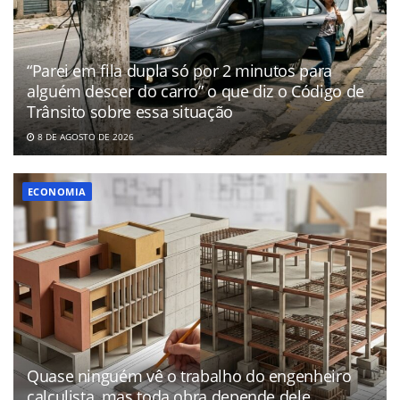
“Parei em fila dupla só por 2 minutos para
alguém descer do carro” o que diz o Código de
Trânsito sobre essa situação
8 DE AGOSTO DE 2026
ECONOMIA
Quase ninguém vê o trabalho do engenheiro
calculista, mas toda obra depende dele