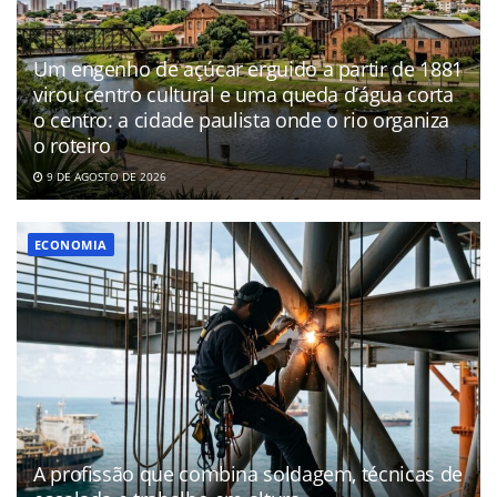
Um engenho de açúcar erguido a partir de 1881
virou centro cultural e uma queda d’água corta
o centro: a cidade paulista onde o rio organiza
o roteiro
9 DE AGOSTO DE 2026
ECONOMIA
A profissão que combina soldagem, técnicas de