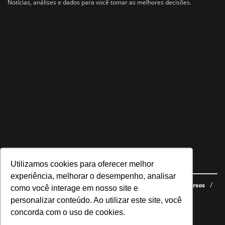
Notícias, análises e dados para você tomar as melhores decisões.
Utilizamos cookies para oferecer melhor
Navegue no site
experiência, melhorar o desempenho, analisar
Últimas notícias
Quem somos
E-books gratuitos
Cursos
como você interage em nosso site e
Política de privacidade
personalizar conteúdo. Ao utilizar este site, você
concorda com o uso de cookies.
Siga nossas redes