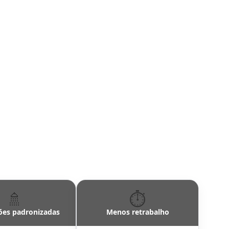
🚿
⏱️
ões padronizadas
Menos retrabalho