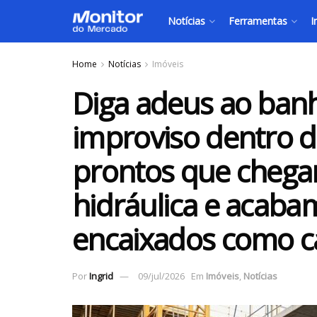
Notícias
Ferramentas
I
Home
Notícias
Imóveis
Diga adeus ao banh
improviso dentro d
prontos que chegam
hidráulica e acab
encaixados como cá
Por
Ingrid
09/jul/2026
Em
Imóveis
,
Notícias