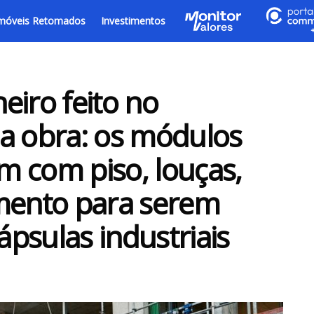
móveis Retomados
Investimentos
eiro feito no
a obra: os módulos
 com piso, louças,
amento para serem
psulas industriais