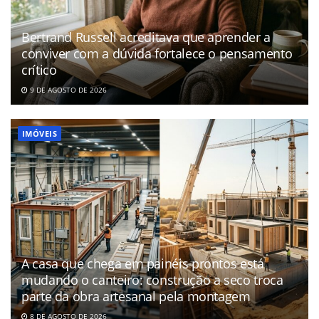
Bertrand Russell acreditava que aprender a
conviver com a dúvida fortalece o pensamento
crítico
9 DE AGOSTO DE 2026
IMÓVEIS
A casa que chega em painéis prontos está
mudando o canteiro: construção a seco troca
parte da obra artesanal pela montagem
8 DE AGOSTO DE 2026